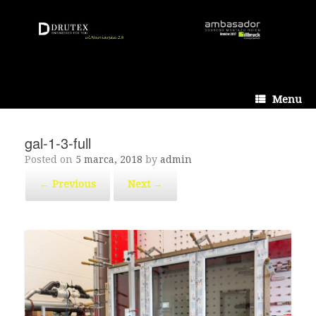
Skip
to
content
Menu
gal-1-3-full
Posted on
5 marca, 2018
by
admin
← Previous
Next →